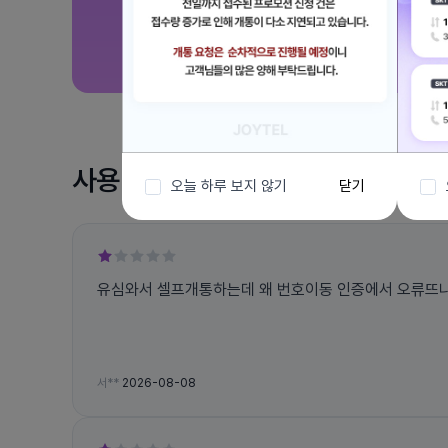
사용 후기
오늘 하루 보지 않기
닫기
유심와서 셀프개통하는데 왜 번호이동 인증에서 오류뜨나요
서**
2026-08-08