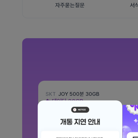
자주묻는질문
서
SKT
JOY 500분 30GB
데이터
30GB
통화 500분
문자 100건
월 12,100원
/ 평생할인