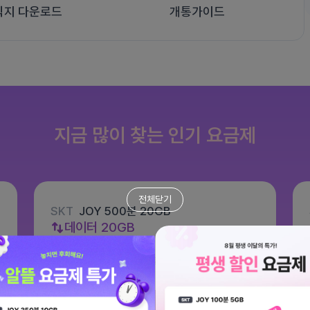
식지 다운로드
개통가이드
지금 많이 찾는 인기 요금제
전체닫기
SKT
JOY 500분 20GB
데이터
20GB
통화 500분
문자 100건
월 8,800원
/ 평생할인