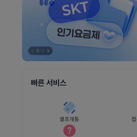
1
/
3
빠른 서비스
셀프개통
접