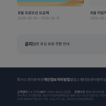
8월 프로모션 요금제
8월 이달
2026-08-08 ~ 2026-08-31
2026-08-
공지
일반 유심 유료 전환 안내
회사소개
이용약관
개인정보처리방침
불법스팸대응센터
명의
고객센터
114
(무료)
SKT
1566-8692
(유료)
운영시간
평일 09시30분 -
주식회사 조이텔
대표: 정민기
사업자등록번호: 886-87-00313
경기도 부천시
COPYRIGHT©JOYTEL CO.LTD. ALL RIGHTS RESERVED.