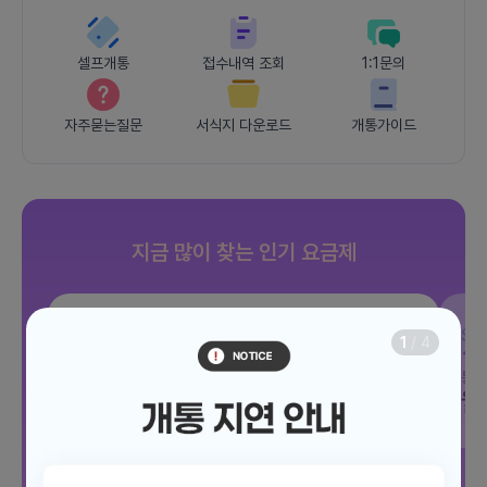
셀프개통
접수내역 조회
1:1문의
자주묻는질문
서식지 다운로드
개통가이드
지금 많이 찾는 인기 요금제
SKT
조이 음성자유 7GB
SK
1
/
4
데이터
7GB
통화 기본제공
문자 100건
통화
월 3,300원
월
/ 평생할인
전체보기