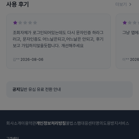
사용 후기
더보기
조회자체가 로그인되어있는데도 다시 문자인증 하라그
그냥 앱에
러고, 문자인증도 어느날은되고,어느날은 안되고, 후기
보고 가입하지않을듯합니다. 개선해주세요
김**
2026-08-06
이**
2026
공지
일반 유심 유료 전환 안내
회사소개
이용약관
개인정보처리방침
불법스팸대응센터
명의도용방지서비스
고객센터