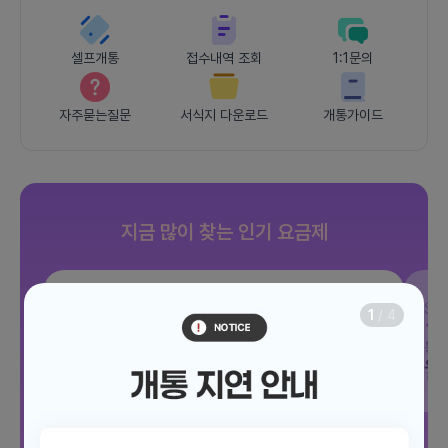
셀프개통
접수내역 조회
1:1문의
자주묻는질문
서식지 다운로드
개통가이드
지금 많이 찾는 인기 요금제
SKT
조이 음성자유 7GB
SK
1
/
4
데이터
7GB
통화 기본제공
문자 100건
통화
월 3,300원
월
/ 평생할인
전체보기