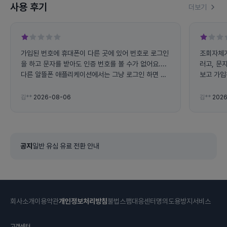
사용 후기
더보기
가입된 번호에 휴대폰이 다른 곳에 있어 번호로 로그인
조회자체가
을 하고 문자를 받아도 인증 번호를 볼 수가 없어요....
러고, 문
다른 알뜰폰 애플리케이션에서는 그냥 로그인 하면 사
보고 가입
용량 조회가 가능하는데 왜 전화번호로 로그인 하라고
하면 불편해요... 그리고 앱에서 자꾸 튕겨지고 문자 인
김**
2026-08-06
김**
2026
증 번호도 잘 오지도 않아요
공지
일반 유심 유료 전환 안내
회사소개
이용약관
개인정보처리방침
불법스팸대응센터
명의도용방지서비스
고객센터