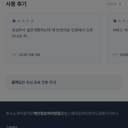
사용 후기
더보기
유심와서 셀프개통하는데 왜 번호이동 인증에서 오류
서비스 개
뜨나요 하..
서**
2026-08-08
김**
2026
공지
일반 유심 유료 전환 안내
회사소개
이용약관
개인정보처리방침
불법스팸대응센터
명의도용방지서비스
고객센터