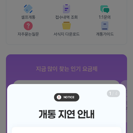
셀프개통
접수내역 조회
1:1문의
자주묻는질문
서식지 다운로드
개통가이드
지금 많이 찾는 인기 요금제
SKT
JOY 500분 30GB
SK
1
/
4
데이터
30GB
통화 500분
문자 100건
통화
월 12,100원
월
/ 평생할인
전체보기