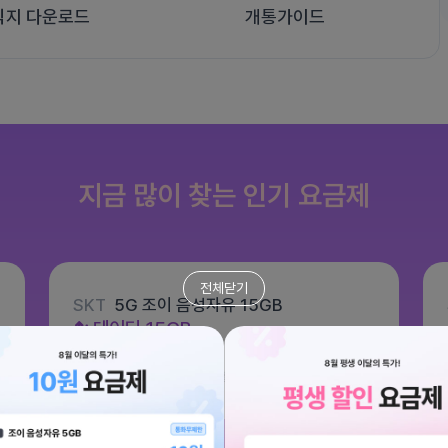
식지 다운로드
개통가이드
지금 많이 찾는 인기 요금제
전체닫기
SKT
5G 조이 음성자유 15GB
데이터
15GB
통화 기본제공
문자 100건
월 6,600원
/ 평생할인