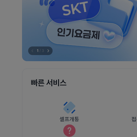
1
/
3
빠른 서비스
셀프개통
접