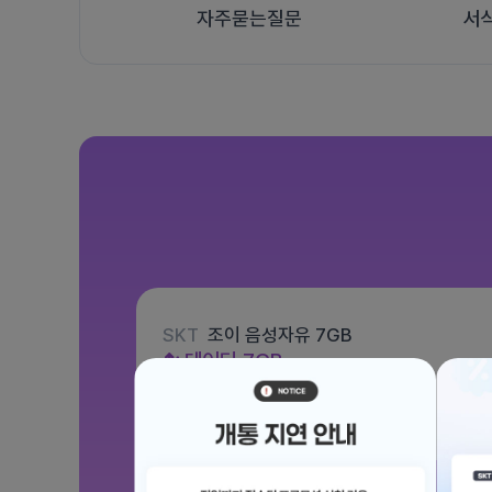
자주묻는질문
서
SKT
조이 음성자유 7GB
데이터
7GB
통화 기본제공
문자 100건
월 3,300원
/ 평생할인