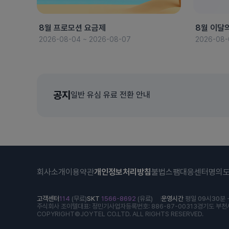
8월 프로모션 요금제
8월 이달
2026-08-04 ~ 2026-08-07
2026-08-
공지
일반 유심 유료 전환 안내
회사소개
이용약관
개인정보처리방침
불법스팸대응센터
명의
고객센터
114
(무료)
SKT
1566-8692
(유료)
운영시간
평일 09시30분 -
주식회사 조이텔
대표: 정민기
사업자등록번호: 886-87-00313
경기도 부천시
COPYRIGHT©JOYTEL CO.LTD. ALL RIGHTS RESERVED.