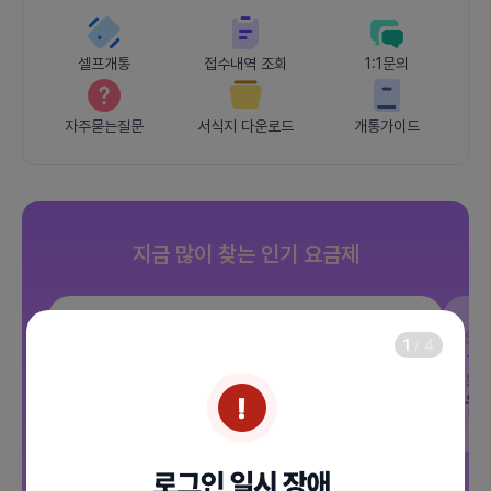
셀프개통
접수내역 조회
1:1문의
자주묻는질문
서식지 다운로드
개통가이드
지금 많이 찾는 인기 요금제
SKT
JOY 500분 30GB
SK
1
/
4
데이터
30GB
통화 500분
문자 100건
통화
월 12,100원
월
/ 평생할인
전체보기