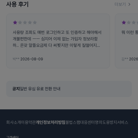
사용 후기
더보기
사용량 조회도 매번 로그인하고 또 인증하고 해야해서
뭐 이런 
개불편한데 ㅡㅡ 심지어 이제 없는 가입자 정보라함
하.. 온갖 알뜰요금제 다 써뵛지만 이렇게 질떨어지고
불편한데는 처음.. 데이터도 통화도 제공량이 왤케 빨
리 닳는지 ㅡㅡ
박**
2026-08-09
김**
2026
공지
일반 유심 유료 전환 안내
회사소개
이용약관
개인정보처리방침
불법스팸대응센터
명의도용방지서비스
고객센터