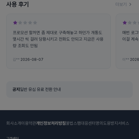
사용 후기
더보기
프로모션 할꺼면 좀 제대로 구축해놓고 하던가 개통도
매번 로그
몇시간 씩 걸려 당황시키고 전화도 안되고 지금은 사용
이걸 계속 
량 조회도 안됨
김**
2026-08-07
이**
2026
공지
일반 유심 유료 전환 안내
회사소개
이용약관
개인정보처리방침
불법스팸대응센터
명의도용방지서비스
고객센터