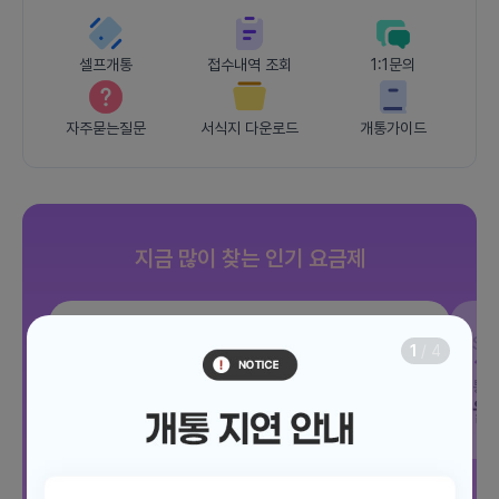
셀프개통
접수내역 조회
1:1문의
자주묻는질문
서식지 다운로드
개통가이드
지금 많이 찾는 인기 요금제
SKT
조이 음성자유 7GB
SK
1
/
4
데이터
7GB
통화 기본제공
문자 100건
통화
월 3,300원
월
/ 평생할인
전체보기