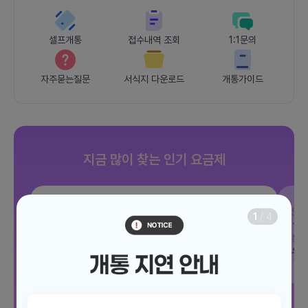
셀프개통
접수내역 조회
1:1문의
자주묻는질문
서식지 다운로드
개통가이드
지금 많이 찾는 인기 요금제
SKT
조이 음성자유 7GB
SK
1
/
4
데이터
7GB
통화 기본제공
문자 100건
통화
월 3,300원
월
/ 평생할인
전체보기