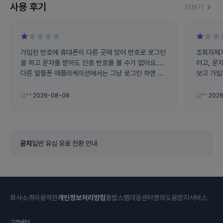
사용 후기
더보기
가입된 번호에 휴대폰이 다른 곳에 있어 번호로 로그인
조회자체가
을 하고 문자를 받아도 인증 번호를 볼 수가 없어요....
러고, 문
다른 알뜰폰 애플리케이션에서는 그냥 로그인 하면 사
보고 가입
용량 조회가 가능하는데 왜 전화번호로 로그인 하라고
하면 불편해요... 그리고 앱에서 자꾸 튕겨지고 문자 인
김**
2026-08-06
김**
2026
증 번호도 잘 오지도 않아요
공지
일반 유심 유료 전환 안내
회사소개
이용약관
개인정보처리방침
불법스팸대응센터
명의도용방지서비스
고객센터