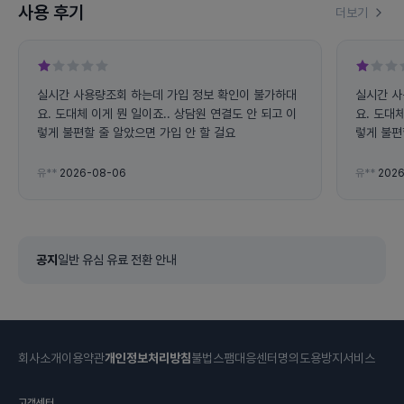
사용 후기
더보기
실시간 사용량조회 하는데 가입 정보 확인이 불가하대
실시간 사
요. 도대체 이게 뭔 일이죠.. 상담원 연결도 안 되고 이
요. 도대체
렇게 불편할 줄 알았으면 가입 안 할 걸요
렇게 불편
유**
2026-08-06
유**
2026
공지
일반 유심 유료 전환 안내
회사소개
이용약관
개인정보처리방침
불법스팸대응센터
명의도용방지서비스
고객센터