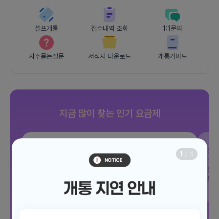
셀프개통
접수내역 조회
1:1문의
자주묻는질문
서식지 다운로드
개통가이드
지금 많이 찾는 인기 요금제
SKT
조이 음성자유 7GB
SK
1
/
4
데이터
7GB
통화 기본제공
문자 100건
통화
월 3,300원
월
/ 평생할인
전체보기