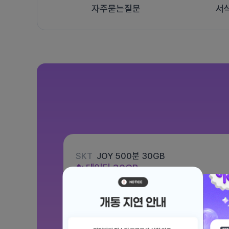
자주묻는질문
서
SKT
JOY 500분 30GB
데이터
30GB
통화 500분
문자 100건
월 12,100원
/ 평생할인