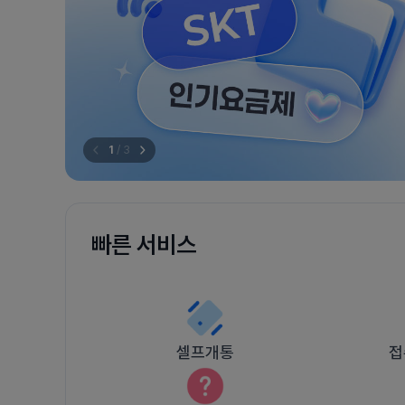
1
/
3
빠른 서비스
셀프개통
접