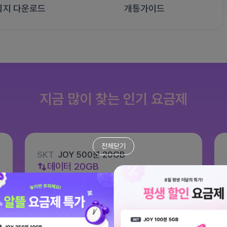
식지 다운로드
개통가이드
지금 많이 찾는 인기 요금제
전체닫기
SKT
JOY 500분 20GB
데이터
20GB
통화 500분
문자 100건
월 8,800원
/ 평생할인