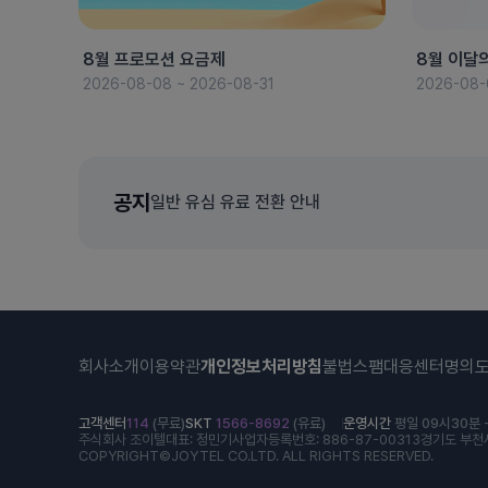
8월 프로모션 요금제
8월 이달
2026-08-08 ~ 2026-08-31
2026-08-
공지
일반 유심 유료 전환 안내
회사소개
이용약관
개인정보처리방침
불법스팸대응센터
명의
고객센터
114
(무료)
SKT
1566-8692
(유료)
운영시간
평일 09시30분 -
주식회사 조이텔
대표: 정민기
사업자등록번호: 886-87-00313
경기도 부천시
COPYRIGHT©JOYTEL CO.LTD. ALL RIGHTS RESERVED.