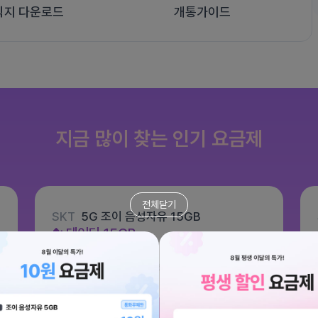
식지 다운로드
개통가이드
지금 많이 찾는 인기 요금제
전체닫기
SKT
5G 조이 음성자유 15GB
데이터
15GB
통화 기본제공
문자 100건
월 6,600원
/ 평생할인