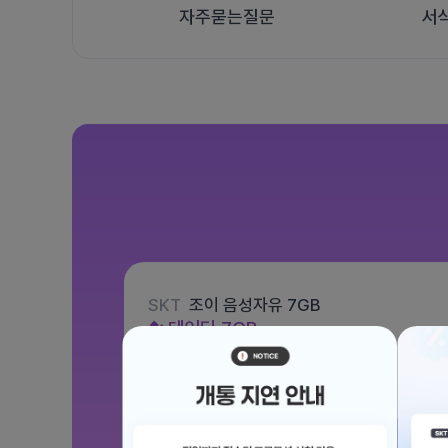
자주묻는질문
서
SKT
조이 음성자유 7GB
데이터
7GB
통화 기본제공
문자 100건
월 3,300원
/ 평생할인