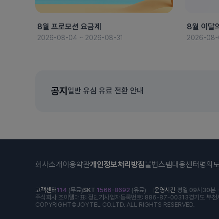
8월 프로모션 요금제
8월 이달
2026-08-04 ~ 2026-08-31
2026-08-
공지
일반 유심 유료 전환 안내
회사소개
이용약관
개인정보처리방침
불법스팸대응센터
명의
고객센터
114
(무료)
SKT
1566-8692
(유료)
운영시간
평일 09시30분 -
주식회사 조이텔
대표: 정민기
사업자등록번호: 886-87-00313
경기도 부천시
COPYRIGHT©JOYTEL CO.LTD. ALL RIGHTS RESERVED.