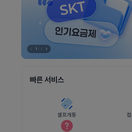
1
/
3
빠른 서비스
셀프개통
접