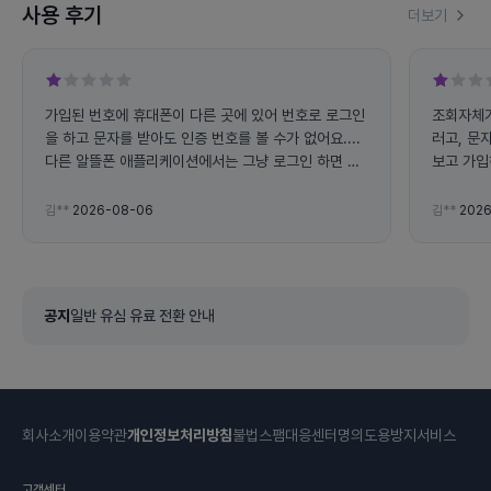
사용 후기
더보기
가입된 번호에 휴대폰이 다른 곳에 있어 번호로 로그인
조회자체가
을 하고 문자를 받아도 인증 번호를 볼 수가 없어요....
러고, 문
다른 알뜰폰 애플리케이션에서는 그냥 로그인 하면 사
보고 가입
용량 조회가 가능하는데 왜 전화번호로 로그인 하라고
하면 불편해요... 그리고 앱에서 자꾸 튕겨지고 문자 인
김**
2026-08-06
김**
2026
증 번호도 잘 오지도 않아요
공지
일반 유심 유료 전환 안내
회사소개
이용약관
개인정보처리방침
불법스팸대응센터
명의도용방지서비스
고객센터