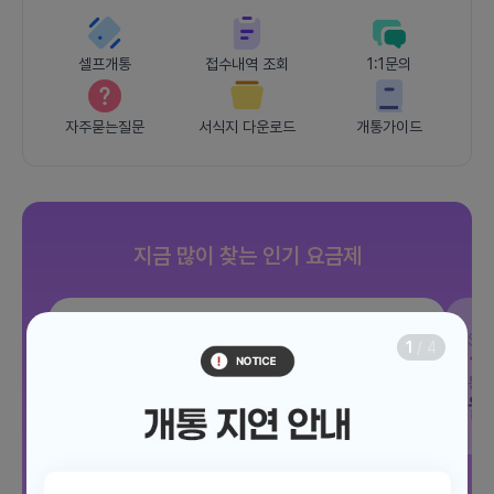
셀프개통
접수내역 조회
1:1문의
자주묻는질문
서식지 다운로드
개통가이드
지금 많이 찾는 인기 요금제
SKT
조이 음성자유 7GB
SK
1
/
4
데이터
7GB
통화 기본제공
문자 100건
통화
월 3,300원
월
/ 평생할인
전체보기