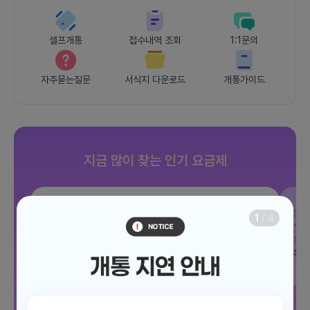
셀프개통
접수내역 조회
1:1문의
자주묻는질문
서식지 다운로드
개통가이드
지금 많이 찾는 인기 요금제
SKT
조이 음성자유 7GB
SK
1
/
4
데이터
7GB
통화 기본제공
문자 100건
통화
월 3,300원
월
/ 평생할인
전체보기