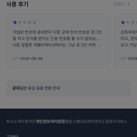
사용 후기
더보기
가입된 번호에 휴대폰이 다른 곳에 있어 번호로 로그인
조회자체가
을 하고 문자를 받아도 인증 번호를 볼 수가 없어요....
러고, 문
다른 알뜰폰 애플리케이션에서는 그냥 로그인 하면 사
보고 가입
용량 조회가 가능하는데 왜 전화번호로 로그인 하라고
하면 불편해요... 그리고 앱에서 자꾸 튕겨지고 문자 인
김**
2026-08-06
김**
2026
증 번호도 잘 오지도 않아요
공지
일반 유심 유료 전환 안내
회사소개
이용약관
개인정보처리방침
불법스팸대응센터
명의도용방지서비스
고객센터