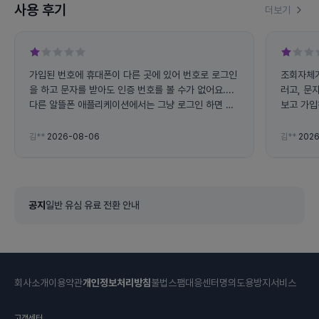
사용 후기
더보기
가입된 번호에 휴대폰이 다른 곳에 있어 번호로 로그인
조회자체가
을 하고 문자를 받아도 인증 번호를 볼 수가 없어요....
러고, 문
다른 알뜰폰 애플리케이션에서는 그냥 로그인 하면 사
보고 가입
용량 조회가 가능하는데 왜 전화번호로 로그인 하라고
하면 불편해요... 그리고 앱에서 자꾸 튕겨지고 문자 인
김**
2026-08-06
김**
2026
증 번호도 잘 오지도 않아요
공지
일반 유심 유료 전환 안내
회사소개
이용약관
개인정보처리방침
불법스팸대응센터
명의도용방지서비스
고객센터