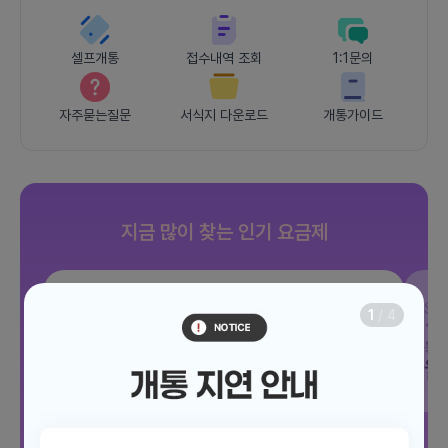
셀프개통
접수내역 조회
1:1문의
자주묻는질문
서식지 다운로드
개통가이드
지금 많이 찾는 인기 요금제
SKT
조이 음성자유 7GB
SK
1
/
4
데이터
7GB
통화 기본제공
문자 100건
통화
월 3,300원
월
/ 평생할인
전체보기