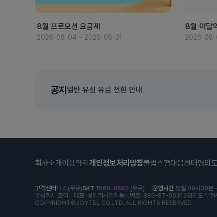
8월 프로모션 요금제
8월 이달
2026-08-04 ~ 2026-08-31
2026-08-
공지
일반 유심 유료 전환 안내
회사소개
이용약관
개인정보처리방침
불법스팸대응센터
명의
고객센터
114
(무료)
SKT
1566-8692
(유료)
운영시간
평일 09시30분 -
주식회사 조이텔
대표: 정민기
사업자등록번호: 886-87-00313
경기도 부천시
COPYRIGHT©JOYTEL CO.LTD. ALL RIGHTS RESERVED.