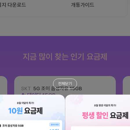
식지 다운로드
개통가이드
지금 많이 찾는 인기 요금제
전체닫기
SKT
5G 조이 음성자유 15GB
데이터
15GB
통화 기본제공
문자 100건
월 6,600원
/ 평생할인