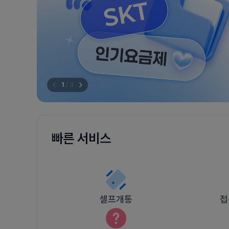
1
/
3
빠른 서비스
셀프개통
접