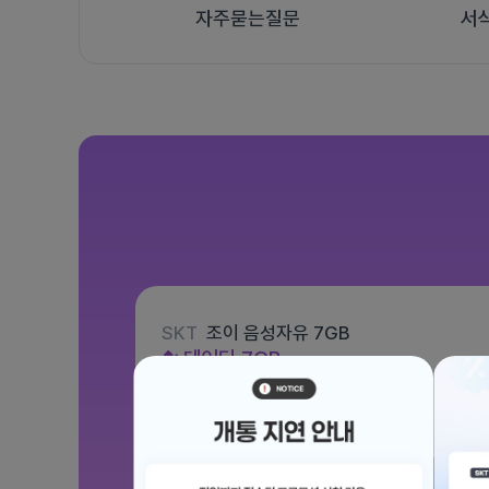
자주묻는질문
서
SKT
조이 음성자유 7GB
데이터
7GB
통화 기본제공
문자 100건
월 3,300원
/ 평생할인