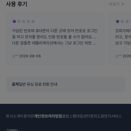
사용 후기
더보기
가입된 번호에 휴대폰이 다른 곳에 있어 번호로 로그인
조회자체가
을 하고 문자를 받아도 인증 번호를 볼 수가 없어요....
러고, 문
다른 알뜰폰 애플리케이션에서는 그냥 로그인 하면 사
보고 가입
용량 조회가 가능하는데 왜 전화번호로 로그인 하라고
하면 불편해요... 그리고 앱에서 자꾸 튕겨지고 문자 인
김**
2026-08-06
김**
2026
증 번호도 잘 오지도 않아요
공지
일반 유심 유료 전환 안내
회사소개
이용약관
개인정보처리방침
불법스팸대응센터
명의도용방지서비스
고객센터