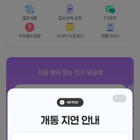
셀프개통
접수내역 조회
1:1문의
자주묻는질문
서식지 다운로드
개통가이드
지금 많이 찾는 인기 요금제
SKT
조이 음성자유 7GB
SK
1
/
4
데이터
7GB
통화 기본제공
문자 100건
통화
월 3,300원
월
/ 평생할인
전체보기