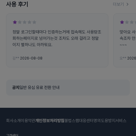
사용 후기
더보기
정말 로그인할때마다 인증하는거에 접속해도 사용량조
맞아요 사
회하는페이지로 넘어가는것 조차도 오래 걸리고 정말
속조차 안
이지 별하나도 아까워요.
~~~
김**
2026-08-08
오**
2026
공지
일반 유심 유료 전환 안내
회사소개
이용약관
개인정보처리방침
불법스팸대응센터
명의도용방지서비스
고객센터