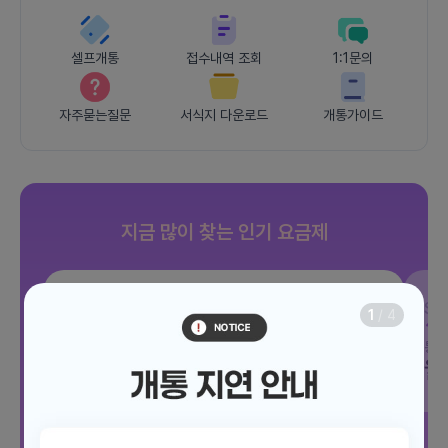
셀프개통
접수내역 조회
1:1문의
자주묻는질문
서식지 다운로드
개통가이드
지금 많이 찾는 인기 요금제
SKT
JOY 500분 30GB
SK
1
/
4
데이터
30GB
통화 500분
문자 100건
통화
월 12,100원
월
/ 평생할인
전체보기