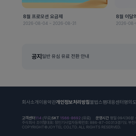
8월 프로모션 요금제
8월 이달
2026-08-04 ~ 2026-08-31
2026-08-
공지
일반 유심 유료 전환 안내
회사소개
이용약관
개인정보처리방침
불법스팸대응센터
명의
고객센터
114
(무료)
SKT
1566-8692
(유료)
운영시간
평일 09시30분 -
주식회사 조이텔
대표: 정민기
사업자등록번호: 886-87-00313
경기도 부천시
COPYRIGHT©JOYTEL CO.LTD. ALL RIGHTS RESERVED.