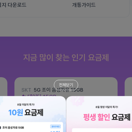
식지 다운로드
개통가이드
지금 많이 찾는 인기 요금제
전체닫기
SKT
5G 조이 음성자유 15GB
데이터
15GB
통화 기본제공
문자 100건
월 6,600원
/ 평생할인