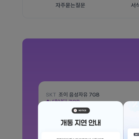
자주묻는질문
서
SKT
조이 음성자유 7GB
데이터
7GB
통화 기본제공
문자 100건
월 3,300원
/ 평생할인