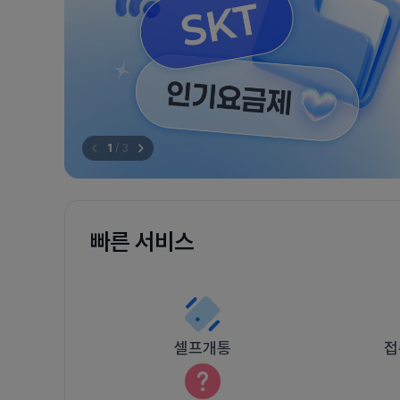
1
/
3
빠른 서비스
셀프개통
접