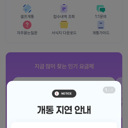
셀프개통
접수내역 조회
1:1문의
자주묻는질문
서식지 다운로드
개통가이드
지금 많이 찾는 인기 요금제
SKT
JOY 500분 30GB
SK
1
/
4
데이터
30GB
통화 500분
문자 100건
통화
월 12,100원
월
/ 평생할인
전체보기