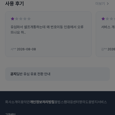
사용 후기
더보기
유심와서 셀프개통하는데 왜 번호이동 인증에서 오류
서비스 개
뜨나요 하..
서**
2026-08-08
김**
2026
공지
일반 유심 유료 전환 안내
회사소개
이용약관
개인정보처리방침
불법스팸대응센터
명의도용방지서비스
고객센터