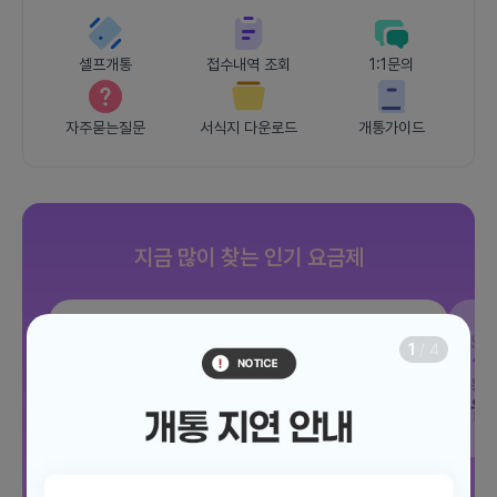
셀프개통
접수내역 조회
1:1문의
자주묻는질문
서식지 다운로드
개통가이드
지금 많이 찾는 인기 요금제
SKT
조이 음성자유 7GB
SK
1
/
4
데이터
7GB
통화 기본제공
문자 100건
통화
월 3,300원
월
/ 평생할인
전체보기