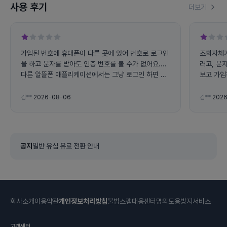
사용 후기
더보기
가입된 번호에 휴대폰이 다른 곳에 있어 번호로 로그인
조회자체가
을 하고 문자를 받아도 인증 번호를 볼 수가 없어요....
러고, 문
다른 알뜰폰 애플리케이션에서는 그냥 로그인 하면 사
보고 가입
용량 조회가 가능하는데 왜 전화번호로 로그인 하라고
하면 불편해요... 그리고 앱에서 자꾸 튕겨지고 문자 인
김**
2026-08-06
김**
2026
증 번호도 잘 오지도 않아요
공지
일반 유심 유료 전환 안내
회사소개
이용약관
개인정보처리방침
불법스팸대응센터
명의도용방지서비스
고객센터