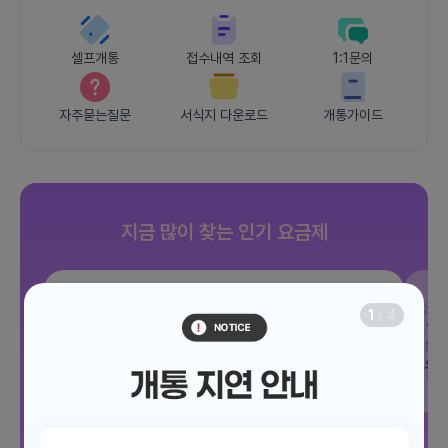
셀프개통
접수내역 조회
1:1문의
자주묻는질문
서식지 다운로드
개통가이드
지금 많이 찾는 인기 요금제
SKT
JOY 500분 30GB
SK
1
/
4
데이터
30GB
통화 500분
문자 100건
통화
월 12,100원
월
/ 평생할인
전체보기