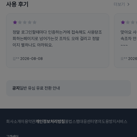
사용 후기
더보기
정말 로그인할때마다 인증하는거에 접속해도 사용량조
맞아요 사
회하는페이지로 넘어가는것 조차도 오래 걸리고 정말
속조차 안
이지 별하나도 아까워요.
~~~
김**
2026-08-08
오**
2026
공지
일반 유심 유료 전환 안내
회사소개
이용약관
개인정보처리방침
불법스팸대응센터
명의도용방지서비스
고객센터