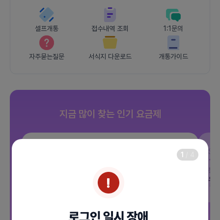
셀프개통
접수내역 조회
1:1문의
자주묻는질문
서식지 다운로드
개통가이드
지금 많이 찾는 인기 요금제
SKT
JOY 500분 30GB
SK
1
/
4
데이터
30GB
통화 500분
문자 100건
통화
월 12,100원
월
/ 평생할인
전체보기