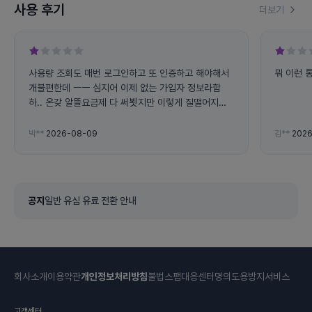
사용 후기
더보기
사용량 조회도 매번 로그인하고 또 인증하고 해야해서
뭐 이런 
개불편한데 ㅡㅡ 심지어 이제 없는 가입자 정보라함
하.. 온갖 알뜰요금제 다 써뵛지만 이렇게 질떨어지고
불편한데는 처음.. 데이터도 통화도 제공량이 왤케 빨
리 닳는지 ㅡㅡ
박**
2026-08-09
김**
2026
공지
일반 유심 유료 전환 안내
회사소개
이용약관
개인정보처리방침
불법스팸대응센터
명의도용방지서비스
고객센터