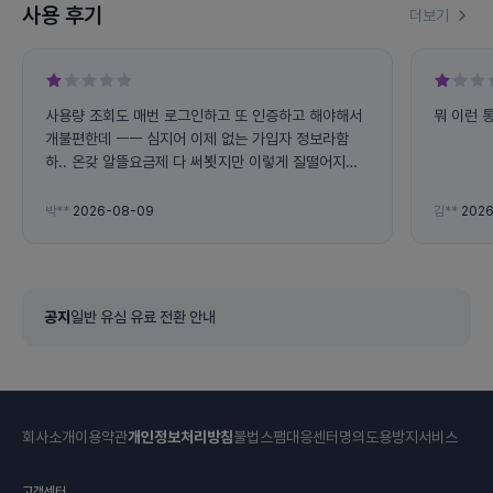
사용 후기
더보기
사용량 조회도 매번 로그인하고 또 인증하고 해야해서
뭐 이런 
개불편한데 ㅡㅡ 심지어 이제 없는 가입자 정보라함
하.. 온갖 알뜰요금제 다 써뵛지만 이렇게 질떨어지고
불편한데는 처음.. 데이터도 통화도 제공량이 왤케 빨
리 닳는지 ㅡㅡ
박**
2026-08-09
김**
2026
공지
일반 유심 유료 전환 안내
회사소개
이용약관
개인정보처리방침
불법스팸대응센터
명의도용방지서비스
고객센터