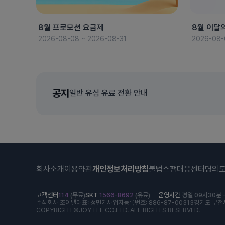
8월 프로모션 요금제
8월 이달
2026-08-08 ~ 2026-08-31
2026-08-
공지
일반 유심 유료 전환 안내
회사소개
이용약관
개인정보처리방침
불법스팸대응센터
명의
고객센터
114
(무료)
SKT
1566-8692
(유료)
운영시간
평일 09시30분 -
주식회사 조이텔
대표: 정민기
사업자등록번호: 886-87-00313
경기도 부천시
COPYRIGHT©JOYTEL CO.LTD. ALL RIGHTS RESERVED.