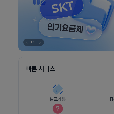
1
/
3
빠른 서비스
셀프개통
접