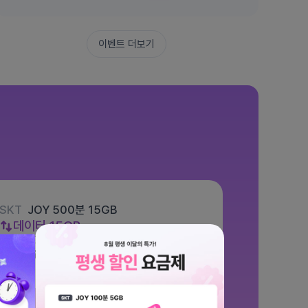
이벤트 더보기
SKT
JOY 500분 15GB
데이터
15GB
통화 500분
문자 100건
월 7,700원
/ 평생할인