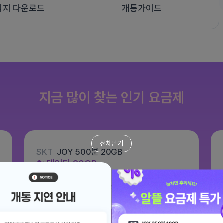
식지 다운로드
개통가이드
지금 많이 찾는 인기 요금제
전체닫기
SKT
JOY 500분 20GB
데이터
20GB
통화 500분
문자 100건
월 8,800원
/ 평생할인