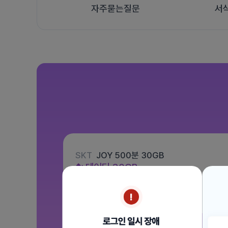
자주묻는질문
서
SKT
JOY 500분 30GB
데이터
30GB
통화 500분
문자 100건
월 12,100원
/ 평생할인