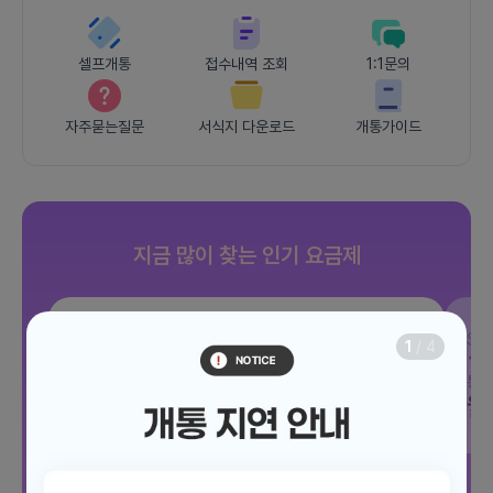
셀프개통
접수내역 조회
1:1문의
자주묻는질문
서식지 다운로드
개통가이드
지금 많이 찾는 인기 요금제
SKT
조이 음성자유 7GB
SK
1
/
4
데이터
7GB
통화 기본제공
문자 100건
통화
월 3,300원
월
/ 평생할인
전체보기