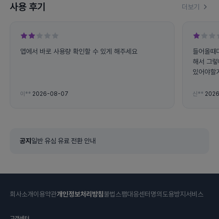
사용 후기
더보기
앱에서 바로 사용량 확인할 수 있게 해주세요
들어올때
해서 그렇
있어야할거
나오고 로
존재의의가
이**
2026-08-07
신**
2026
왜 있냐고
공지
일반 유심 유료 전환 안내
회사소개
이용약관
개인정보처리방침
불법스팸대응센터
명의도용방지서비스
고객센터