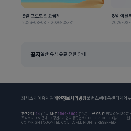
8월 프로모션 요금제
8월 이달
2026-08-08 ~ 2026-08-31
2026-08-
공지
일반 유심 유료 전환 안내
회사소개
이용약관
개인정보처리방침
불법스팸대응센터
명의
고객센터
114
(무료)
SKT
1566-8692
(유료)
운영시간
평일 09시30분 -
주식회사 조이텔
대표: 정민기
사업자등록번호: 886-87-00313
경기도 부천시
COPYRIGHT©JOYTEL CO.LTD. ALL RIGHTS RESERVED.