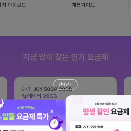
식지 다운로드
개통가이드
지금 많이 찾는 인기 요금제
전체닫기
SKT
JOY 500분 20GB
데이터
20GB
통화 500분
문자 100건
월 8,800원
/ 평생할인