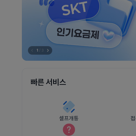
1
/
3
빠른 서비스
셀프개통
접