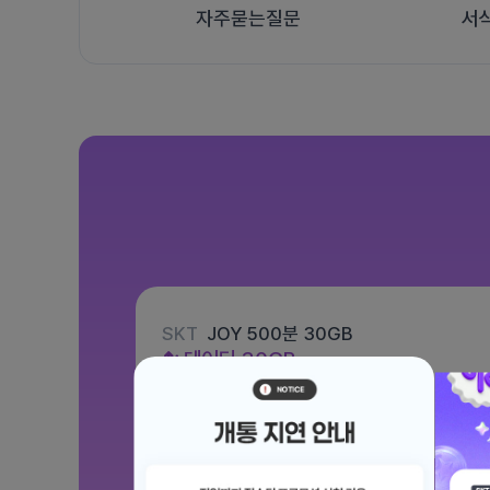
자주묻는질문
서
SKT
JOY 500분 30GB
데이터
30GB
통화 500분
문자 100건
월 12,100원
/ 평생할인