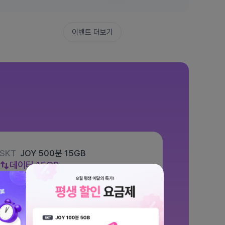
이벤트 더보기
SKT
JOY 500분 15GB
데이터
15GB
통화 500분
문자 100건
월 7,700원
/ 평생할인