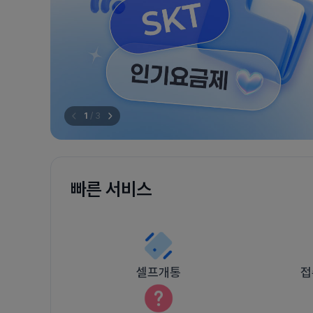
1
/
3
빠른 서비스
셀프개통
접