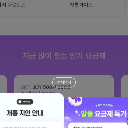
식지 다운로드
개통가이드
지금 많이 찾는 인기 요금제
전체닫기
SKT
JOY 500분 20GB
데이터
20GB
통화 500분
문자 100건
월 8,800원
/ 평생할인