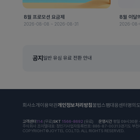
8월 프로모션 요금제
8월 이달
2026-08-08 ~ 2026-08-31
2026-08-
공지
일반 유심 유료 전환 안내
회사소개
이용약관
개인정보처리방침
불법스팸대응센터
명의
고객센터
114
(무료)
SKT
1566-8692
(유료)
운영시간
평일 09시30분 -
주식회사 조이텔
대표: 정민기
사업자등록번호: 886-87-00313
경기도 부천시
COPYRIGHT©JOYTEL CO.LTD. ALL RIGHTS RESERVED.