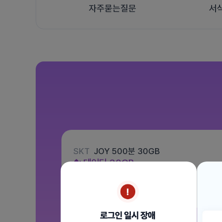
자주묻는질문
서
SKT
JOY 500분 30GB
데이터
30GB
통화 500분
문자 100건
월 12,100원
/ 평생할인