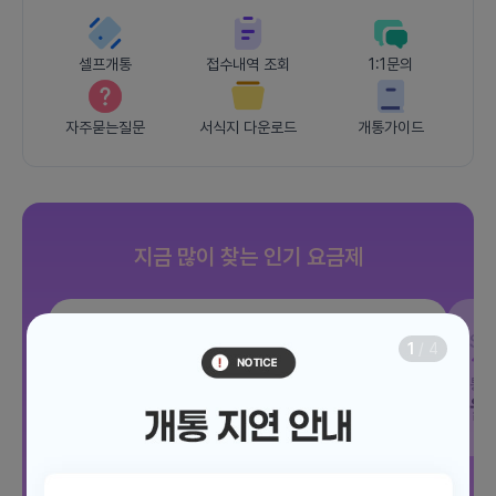
셀프개통
접수내역 조회
1:1문의
자주묻는질문
서식지 다운로드
개통가이드
지금 많이 찾는 인기 요금제
SKT
JOY 500분 30GB
SK
1
/
4
데이터
30GB
통화 500분
문자 100건
통화
월 12,100원
월
/ 평생할인
전체보기