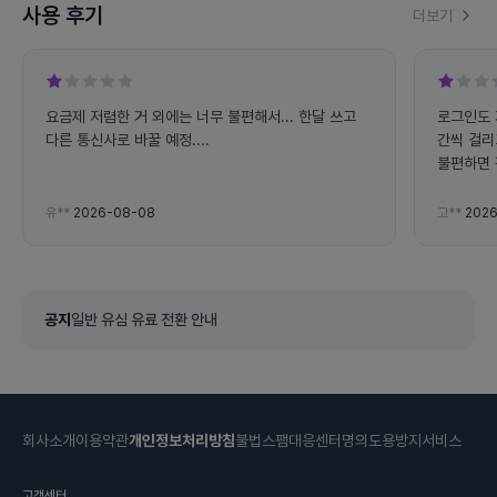
사용 후기
더보기
요금제 저렴한 거 외에는 너무 불편해서... 한달 쓰고
로그인도 
다른 통신사로 바꿀 예정....
간씩 걸리
불편하면 
립니다
유**
2026-08-08
고**
2026
공지
일반 유심 유료 전환 안내
회사소개
이용약관
개인정보처리방침
불법스팸대응센터
명의도용방지서비스
고객센터