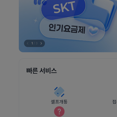
1
/
3
빠른 서비스
셀프개통
접