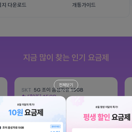
식지 다운로드
개통가이드
지금 많이 찾는 인기 요금제
전체닫기
SKT
5G 조이 음성자유 15GB
데이터
15GB
통화 기본제공
문자 100건
월 6,600원
/ 평생할인