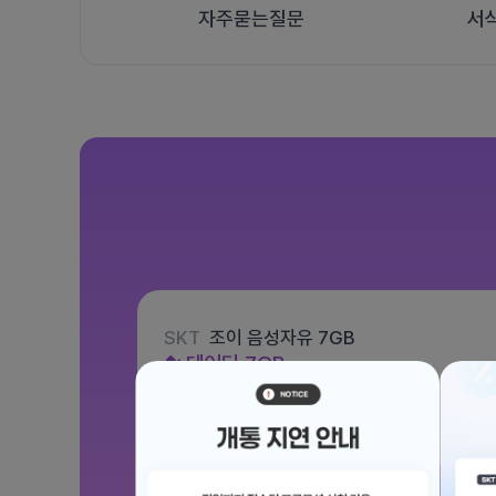
자주묻는질문
서
SKT
조이 음성자유 7GB
데이터
7GB
통화 기본제공
문자 100건
월 3,300원
/ 평생할인