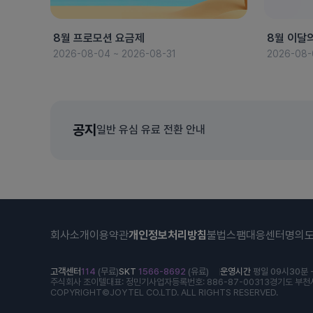
8월 프로모션 요금제
8월 이달
2026-08-04 ~ 2026-08-31
2026-08-
공지
일반 유심 유료 전환 안내
회사소개
이용약관
개인정보처리방침
불법스팸대응센터
명의
고객센터
114
(무료)
SKT
1566-8692
(유료)
운영시간
평일 09시30분 -
주식회사 조이텔
대표: 정민기
사업자등록번호: 886-87-00313
경기도 부천시
COPYRIGHT©JOYTEL CO.LTD. ALL RIGHTS RESERVED.