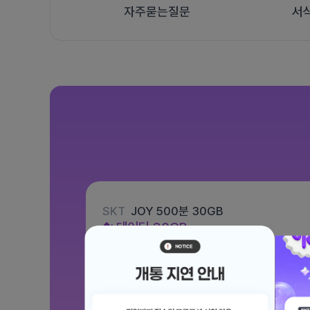
자주묻는질문
서
SKT
JOY 500분 30GB
데이터
30GB
통화 500분
문자 100건
월 12,100원
/ 평생할인