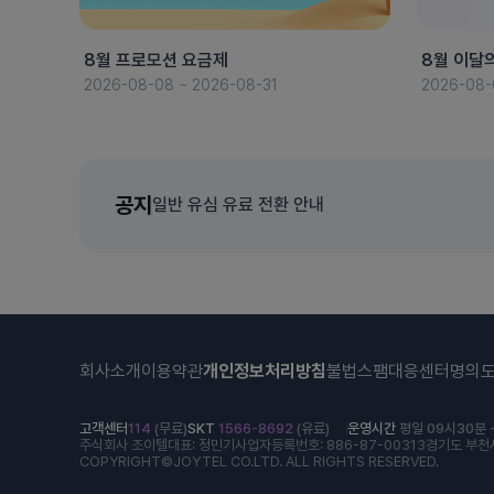
8월 프로모션 요금제
8월 이달
2026-08-08 ~ 2026-08-31
2026-08-
공지
일반 유심 유료 전환 안내
회사소개
이용약관
개인정보처리방침
불법스팸대응센터
명의
고객센터
114
(무료)
SKT
1566-8692
(유료)
운영시간
평일 09시30분 -
주식회사 조이텔
대표: 정민기
사업자등록번호: 886-87-00313
경기도 부천시
COPYRIGHT©JOYTEL CO.LTD. ALL RIGHTS RESERVED.