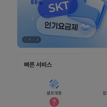
1
/
3
빠른 서비스
셀프개통
접