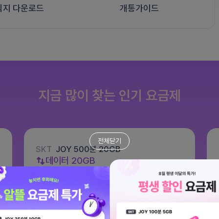
식지 다운로드
개통가이드
지금 많이 찾는 인기 요금제
전체닫기
SKT
JOY 500분 20GB
데이터
20GB
통화 500분
문자 100건
월 8,800원
/ 평생할인