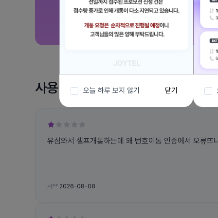
사용 후기
오늘 하루 보지 않기
닫기
유심와서 셀프개통하는데 왜 번호이동 인증에서 오류뜨나요
서**
2026-08-08