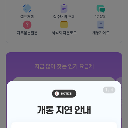
셀프개통
접수내역 조회
1:1문의
자주묻는질문
서식지 다운로드
개통가이드
지금 많이 찾는 인기 요금제
SKT
JOY 500분 30GB
SK
1
/
4
데이터
30GB
통화 500분
문자 100건
통화
월 12,100원
월
/ 평생할인
전체보기