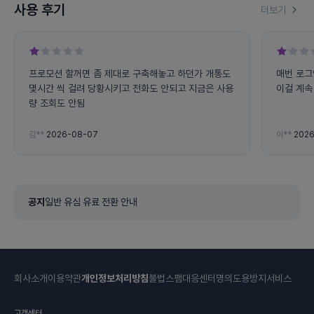
사용 후기
더보기
프로모션 할꺼면 좀 제대로 구축해놓고 하던가 개통도
매번 로그
몇시간 씩 걸려 당황시키고 전화도 안되고 지금은 사용
이걸 계속 
량 조회도 안됨
김**
2026-08-07
이**
2026
공지
일반 유심 유료 전환 안내
회사소개
이용약관
개인정보처리방침
불법스팸대응센터
명의도용방지서비스
고객센터