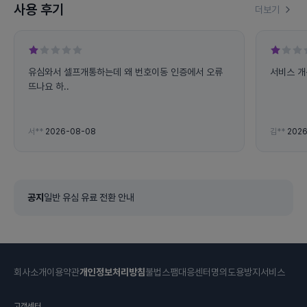
사용 후기
더보기
유심와서 셀프개통하는데 왜 번호이동 인증에서 오류
서비스 개
뜨나요 하..
서**
2026-08-08
김**
2026
공지
일반 유심 유료 전환 안내
회사소개
이용약관
개인정보처리방침
불법스팸대응센터
명의도용방지서비스
고객센터