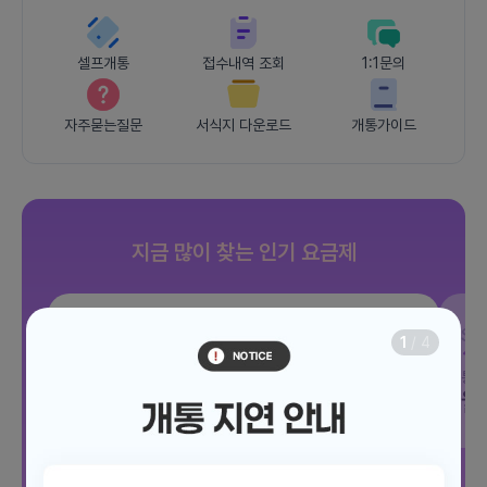
셀프개통
접수내역 조회
1:1문의
자주묻는질문
서식지 다운로드
개통가이드
지금 많이 찾는 인기 요금제
SKT
JOY 500분 30GB
SK
1
/
4
데이터
30GB
통화 500분
문자 100건
통화
월 12,100원
월
/ 평생할인
전체보기