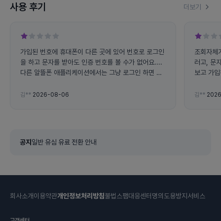
사용 후기
더보기
가입된 번호에 휴대폰이 다른 곳에 있어 번호로 로그인
조회자체가
을 하고 문자를 받아도 인증 번호를 볼 수가 없어요....
러고, 문
다른 알뜰폰 애플리케이션에서는 그냥 로그인 하면 사
보고 가입
용량 조회가 가능하는데 왜 전화번호로 로그인 하라고
하면 불편해요... 그리고 앱에서 자꾸 튕겨지고 문자 인
김**
2026-08-06
김**
2026
증 번호도 잘 오지도 않아요
공지
일반 유심 유료 전환 안내
회사소개
이용약관
개인정보처리방침
불법스팸대응센터
명의도용방지서비스
고객센터