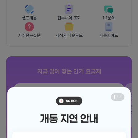
셀프개통
접수내역 조회
1:1문의
자주묻는질문
서식지 다운로드
개통가이드
지금 많이 찾는 인기 요금제
SKT
조이 음성자유 7GB
SK
1
/
4
데이터
7GB
통화 기본제공
문자 100건
통화
월 3,300원
월
/ 평생할인
전체보기