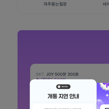
자주묻는질문
서
SKT
JOY 500분 30GB
데이터
30GB
통화 500분
문자 100건
월 12,100원
/ 평생할인