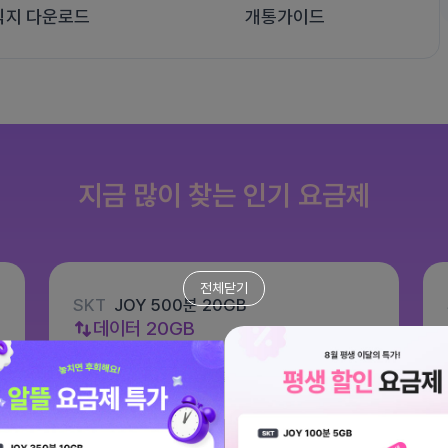
식지 다운로드
개통가이드
지금 많이 찾는 인기 요금제
전체닫기
SKT
JOY 500분 20GB
데이터
20GB
통화 500분
문자 100건
월 8,800원
/ 평생할인