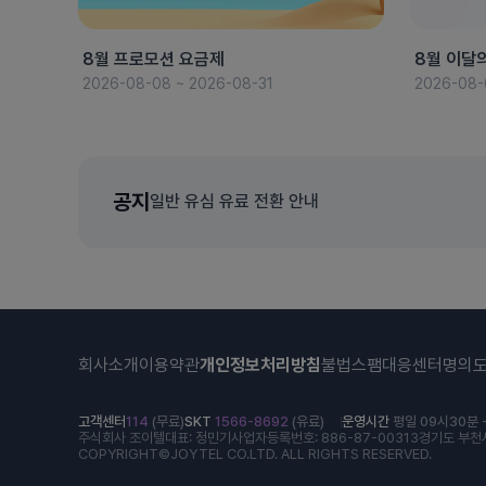
8월 프로모션 요금제
8월 이달
2026-08-08 ~ 2026-08-31
2026-08-
공지
일반 유심 유료 전환 안내
회사소개
이용약관
개인정보처리방침
불법스팸대응센터
명의
고객센터
114
(무료)
SKT
1566-8692
(유료)
운영시간
평일 09시30분 -
주식회사 조이텔
대표: 정민기
사업자등록번호: 886-87-00313
경기도 부천시
COPYRIGHT©JOYTEL CO.LTD. ALL RIGHTS RESERVED.