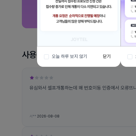
사용 후기
오늘 하루 보지 않기
닫기
유심와서 셀프개통하는데 왜 번호이동 인증에서 오류뜨나요
서**
2026-08-08