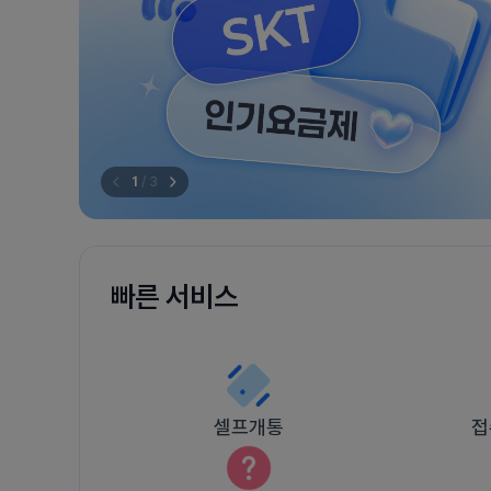
1
/
3
빠른 서비스
셀프개통
접