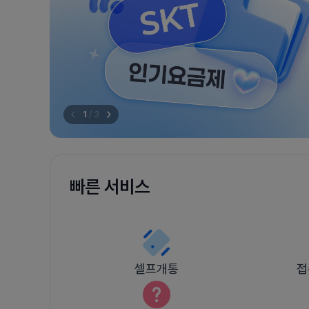
1
/
3
빠른 서비스
셀프개통
접