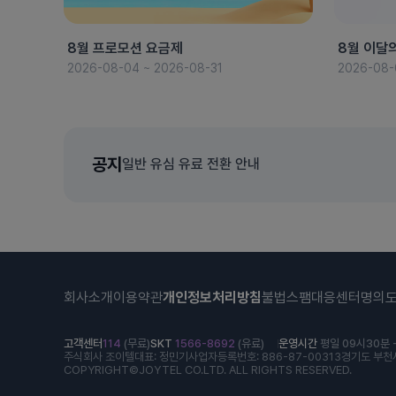
8월 프로모션 요금제
8월 이달
2026-08-04 ~ 2026-08-31
2026-08-
공지
일반 유심 유료 전환 안내
회사소개
이용약관
개인정보처리방침
불법스팸대응센터
명의
고객센터
114
(무료)
SKT
1566-8692
(유료)
운영시간
평일 09시30분 -
주식회사 조이텔
대표: 정민기
사업자등록번호: 886-87-00313
경기도 부천시
COPYRIGHT©JOYTEL CO.LTD. ALL RIGHTS RESERVED.