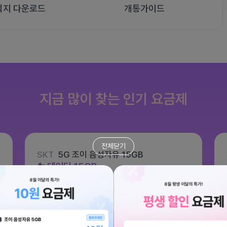
식지 다운로드
개통가이드
지금 많이 찾는 인기 요금제
전체닫기
SKT
5G 조이 음성자유 15GB
데이터
15GB
통화 기본제공
문자 100건
월 6,600원
/ 평생할인