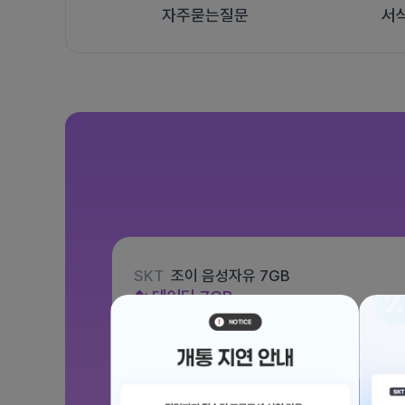
자주묻는질문
서
SKT
조이 음성자유 7GB
데이터
7GB
통화 기본제공
문자 100건
월 3,300원
/ 평생할인