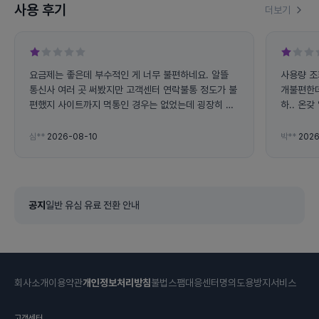
사용 후기
더보기
요금제는 좋은데 부수적인 게 너무 불편하네요. 알뜰
사용량 조
통신사 여러 곳 써봤지만 고객센터 연락불통 정도가 불
개불편한데
편했지 사이트까지 먹통인 경우는 없었는데 굉장히 당
하.. 온
혹스럽습니다. 이런 통신사는 처음입니다. 그리고 위젯
불편한데는
으로 사용량 볼 수 있게 세팅해 놔도 일정시간 지나면
리 닳는지
심**
2026-08-10
박**
2026
자동로그아웃 되면서 실시간으로 업데이트가 안 되는
것 같은데 개선이 필요한 것 같습니다. 로그인이 쉬운
것도 아니고 매번 할 때마다 문자인증을 요구하고, 심
지어 먹통이기까지 하니...개선을 좀 해주세요.
공지
일반 유심 유료 전환 안내
회사소개
이용약관
개인정보처리방침
불법스팸대응센터
명의도용방지서비스
고객센터