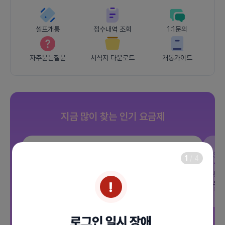
셀프개통
접수내역 조회
1:1문의
자주묻는질문
서식지 다운로드
개통가이드
지금 많이 찾는 인기 요금제
SKT
JOY 500분 30GB
SK
1
/
4
데이터
30GB
통화 500분
문자 100건
통화
월 12,100원
월
/ 평생할인
전체보기