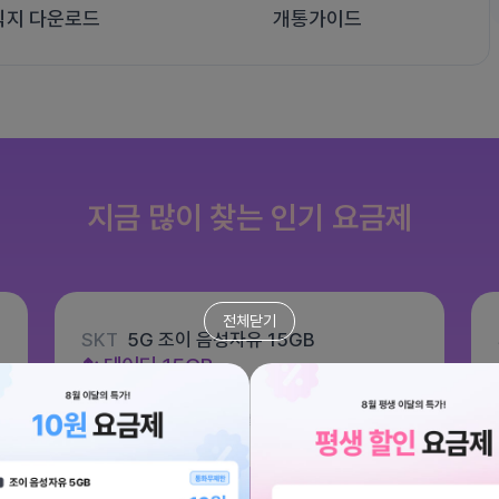
식지 다운로드
개통가이드
지금 많이 찾는 인기 요금제
전체닫기
SKT
5G 조이 음성자유 15GB
데이터
15GB
통화 기본제공
문자 100건
월 6,600원
/ 평생할인