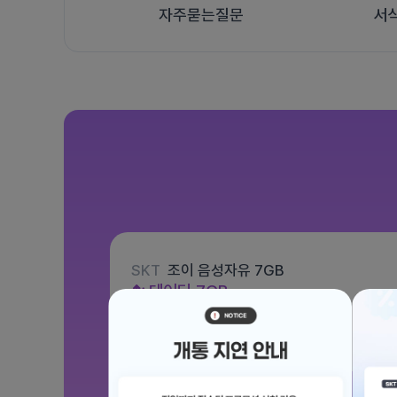
자주묻는질문
서
SKT
조이 음성자유 7GB
데이터
7GB
통화 기본제공
문자 100건
월 3,300원
/ 평생할인