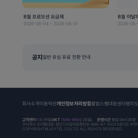
8월 프로모션 요금제
8월 이달
2026-08-04 ~ 2026-08-31
2026-08-
공지
일반 유심 유료 전환 안내
회사소개
이용약관
개인정보처리방침
불법스팸대응센터
명의
고객센터
114
(무료)
SKT
1566-8692
(유료)
운영시간
평일 09시30분 -
주식회사 조이텔
대표: 정민기
사업자등록번호: 886-87-00313
경기도 부천시
COPYRIGHT©JOYTEL CO.LTD. ALL RIGHTS RESERVED.