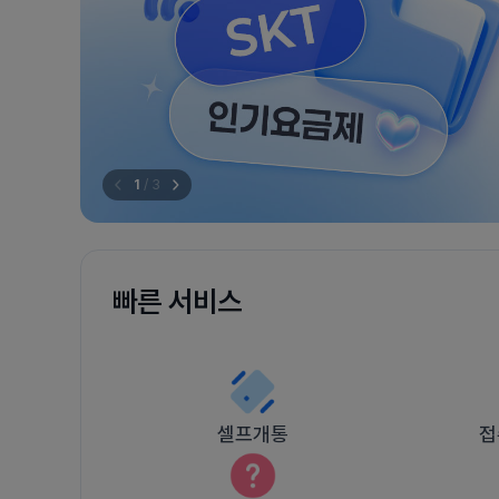
1
/
3
빠른 서비스
셀프개통
접