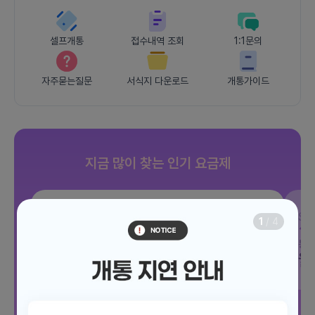
셀프개통
접수내역 조회
1:1문의
자주묻는질문
서식지 다운로드
개통가이드
지금 많이 찾는 인기 요금제
SKT
조이 음성자유 7GB
SK
1
/
4
데이터
7GB
통화 기본제공
문자 100건
통화
월 3,300원
월
/ 평생할인
전체보기