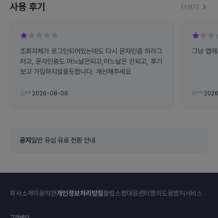
사용 후기
더보기
조회자체가 로그인되어있는데도 다시 문자인증 하라그
그냥 앱에
러고, 문자인증도 어느날은되고,어느날은 안되고, 후기
보고 가입하지않을듯합니다. 개선해주세요
김**
2026-08-06
이**
2026
공지
일반 유심 유료 전환 안내
회사소개
이용약관
개인정보처리방침
불법스팸대응센터
명의도용방지서비스
고객센터