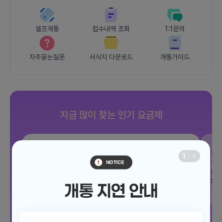
셀프개통
접수내역 조회
1:1문의
자주묻는질문
서식지 다운로드
개통가이드
지금 많이 찾는 인기 요금제
SKT
JOY 500분 30GB
SK
1
/
4
데이터
30GB
통화 500분
문자 100건
통화
월 12,100원
월
/ 평생할인
전체보기