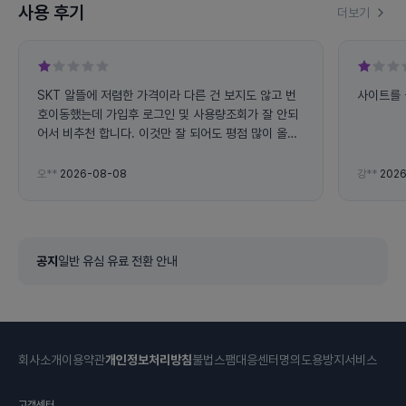
사용 후기
더보기
SKT 알뜰에 저렴한 가격이라 다른 건 보지도 않고 번
사이트를 
호이동했는데 가입후 로그인 및 사용량조회가 잘 안되
어서 비추천 합니다. 이것만 잘 되어도 평점 많이 올라
갈 겁니다. 3개월 후 다른 알뜰폰으로 넘어가려 합니
다. TT
오**
2026-08-08
강**
2026
공지
일반 유심 유료 전환 안내
회사소개
이용약관
개인정보처리방침
불법스팸대응센터
명의도용방지서비스
고객센터