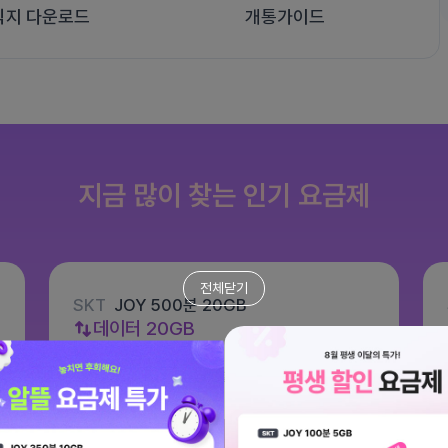
식지 다운로드
개통가이드
지금 많이 찾는 인기 요금제
전체닫기
SKT
JOY 500분 20GB
데이터
20GB
통화 500분
문자 100건
월 8,800원
/ 평생할인