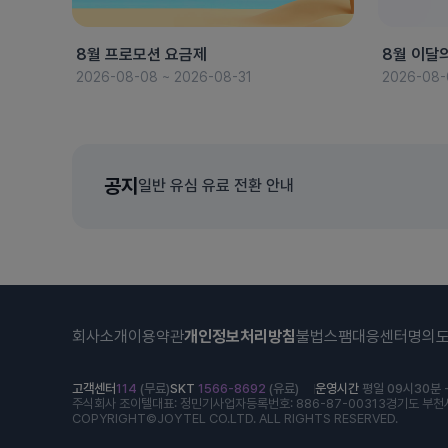
8월 프로모션 요금제
8월 이달
2026-08-08 ~ 2026-08-31
2026-08-
공지
일반 유심 유료 전환 안내
회사소개
이용약관
개인정보처리방침
불법스팸대응센터
명의
고객센터
114
(무료)
SKT
1566-8692
(유료)
운영시간
평일 09시30분 -
주식회사 조이텔
대표: 정민기
사업자등록번호: 886-87-00313
경기도 부천시
COPYRIGHT©JOYTEL CO.LTD. ALL RIGHTS RESERVED.