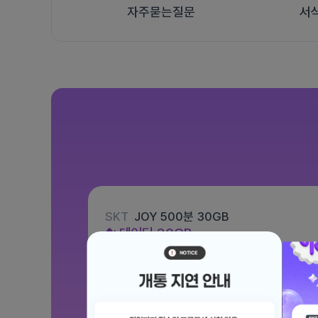
자주묻는질문
서
SKT
JOY 500분 30GB
데이터
30GB
통화 500분
문자 100건
월 12,100원
/ 평생할인