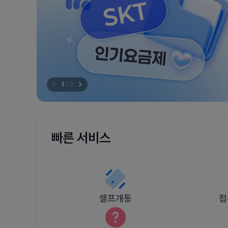
1
/
3
빠른 서비스
셀프개통
접